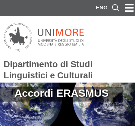
Salta al contenuto principale
ENG
Cerca
Dipartimento di Studi
Linguistici e Culturali
Immagine
Accordi ERASMUS