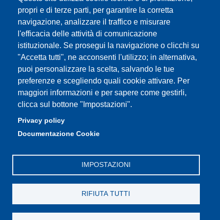
Accessibility
propri e di terze parti, per garantire la corretta
navigazione, analizzare il traffico e misurare
Privacy e Cookie policy
l'efficacia delle attività di comunicazione
istituzionale. Se prosegui la navigazione o clicchi su
"Accetta tutti", ne acconsenti l'utilizzo; in alternativa,
puoi personalizzare la scelta, salvando le tue
Partita IVA: 00427620364
preferenze e scegliendo quali cookie attivare. Per
Dipartimento di Studi Linguistici e Culturali
maggiori informazioni e per sapere come gestirli,
Sede: Largo Sant'Eufemia 19 - 41121 Modena
clicca sul bottone "Impostazioni".
E-mail: segreteria.studilinguistici@unimore.it
Privacy policy
Pec: didattica.dslc@pec.unimore.it
Documentazione Cookie
Tel: portineria
059/2055811
IMPOSTAZIONI
RIFIUTA TUTTI