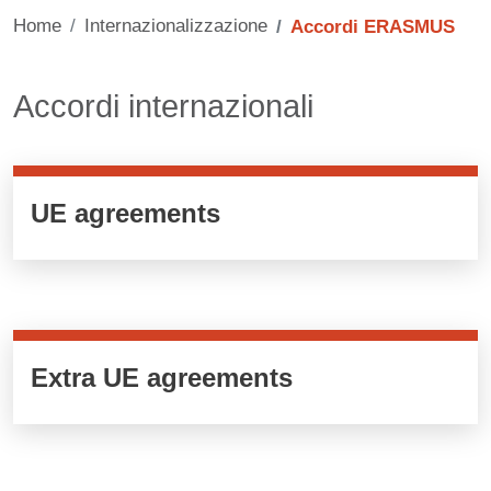
Home
Internazionalizzazione
Accordi ERASMUS
Contenuto
Titolo card wrapper cliccabile
Accordi internazionali
Cards cliccabili
UE agreements
Cards cliccabili
Extra UE agreements