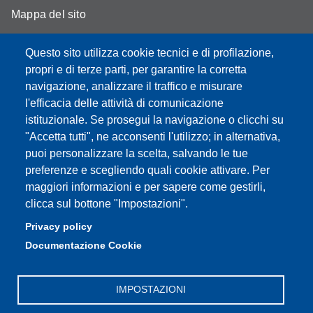
Mappa del sito
YouTube DSLC
Questo sito utilizza cookie tecnici e di profilazione,
Accessibility
propri e di terze parti, per garantire la corretta
navigazione, analizzare il traffico e misurare
Privacy e Cookie policy
l'efficacia delle attività di comunicazione
istituzionale. Se prosegui la navigazione o clicchi su
"Accetta tutti", ne acconsenti l'utilizzo; in alternativa,
puoi personalizzare la scelta, salvando le tue
Partita IVA: 00427620364
preferenze e scegliendo quali cookie attivare. Per
Dipartimento di Studi Linguistici e Culturali
maggiori informazioni e per sapere come gestirli,
Sede: Largo Sant'Eufemia 19 - 41121 Modena
clicca sul bottone "Impostazioni".
E-mail: segreteria.studilinguistici@unimore.it
Privacy policy
Pec: didattica.dslc@pec.unimore.it
Documentazione Cookie
Tel: portineria
059/2055811
IMPOSTAZIONI