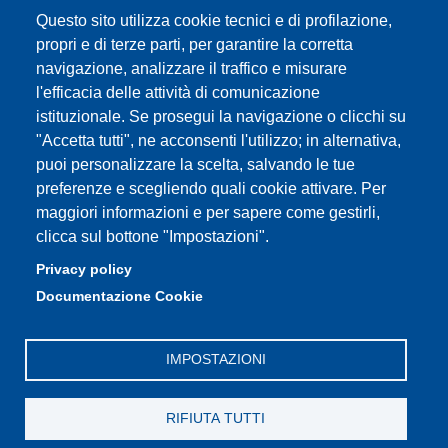
YouTube DSLC
Questo sito utilizza cookie tecnici e di profilazione,
Accessibility
propri e di terze parti, per garantire la corretta
navigazione, analizzare il traffico e misurare
Privacy e Cookie policy
l'efficacia delle attività di comunicazione
istituzionale. Se prosegui la navigazione o clicchi su
"Accetta tutti", ne acconsenti l'utilizzo; in alternativa,
puoi personalizzare la scelta, salvando le tue
Partita IVA: 00427620364
preferenze e scegliendo quali cookie attivare. Per
Dipartimento di Studi Linguistici e Culturali
maggiori informazioni e per sapere come gestirli,
Sede: Largo Sant'Eufemia 19 - 41121 Modena
clicca sul bottone "Impostazioni".
E-mail: segreteria.studilinguistici@unimore.it
Privacy policy
Pec: didattica.dslc@pec.unimore.it
Documentazione Cookie
Tel: portineria
059/2055811
IMPOSTAZIONI
RIFIUTA TUTTI