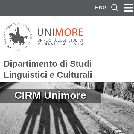
Salta al contenuto principale
ENG
Cerca
Dipartimento di Studi
Linguistici e Culturali
Immagine
CIRM Unimore