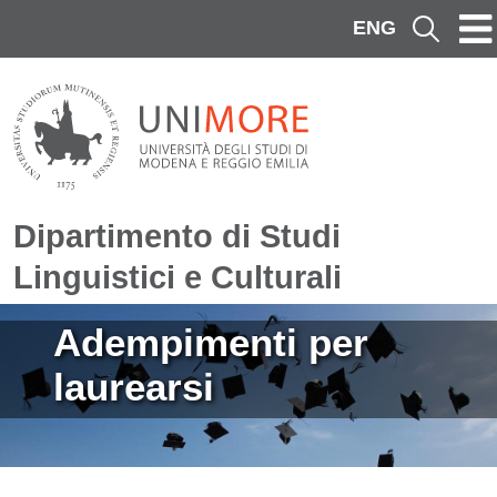
Salta al contenuto principale
ENG
Cerca
Dipartimento di Studi
Linguistici e Culturali
Immagine
Adempimenti per
laurearsi