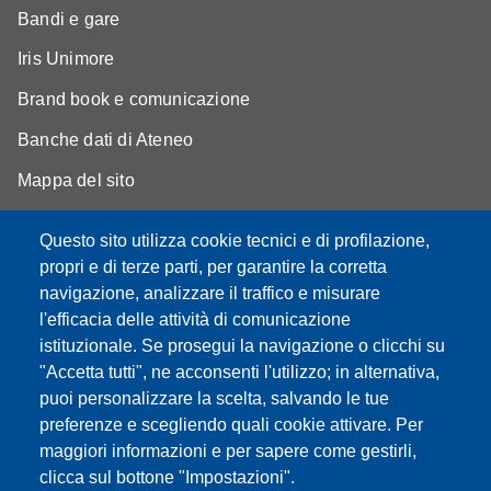
Bandi e gare
Iris Unimore
Brand book e comunicazione
Banche dati di Ateneo
Mappa del sito
YouTube DSLC
Questo sito utilizza cookie tecnici e di profilazione,
Accessibility
propri e di terze parti, per garantire la corretta
navigazione, analizzare il traffico e misurare
Privacy e Cookie policy
l'efficacia delle attività di comunicazione
istituzionale. Se prosegui la navigazione o clicchi su
"Accetta tutti", ne acconsenti l'utilizzo; in alternativa,
puoi personalizzare la scelta, salvando le tue
Partita IVA: 00427620364
preferenze e scegliendo quali cookie attivare. Per
Dipartimento di Studi Linguistici e Culturali
maggiori informazioni e per sapere come gestirli,
Sede: Largo Sant'Eufemia 19 - 41121 Modena
clicca sul bottone "Impostazioni".