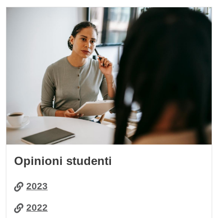
Cards
Immagine
Opinioni studenti
2023
2022