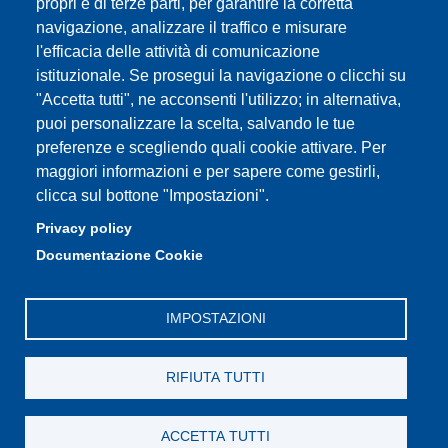
propri e di terze parti, per garantire la corretta
navigazione, analizzare il traffico e misurare
Privacy e Cookie policy
l'efficacia delle attività di comunicazione
istituzionale. Se prosegui la navigazione o clicchi su
"Accetta tutti", ne acconsenti l'utilizzo; in alternativa,
puoi personalizzare la scelta, salvando le tue
Partita IVA: 00427620364
preferenze e scegliendo quali cookie attivare. Per
Dipartimento di Studi Linguistici e Culturali
maggiori informazioni e per sapere come gestirli,
Sede: Largo Sant'Eufemia 19 - 41121 Modena
clicca sul bottone "Impostazioni".
E-mail: segreteria.studilinguistici@unimore.it
Privacy policy
Pec: didattica.dslc@pec.unimore.it
Documentazione Cookie
Tel: portineria
059/2055811
IMPOSTAZIONI
RIFIUTA TUTTI
ACCETTA TUTTI